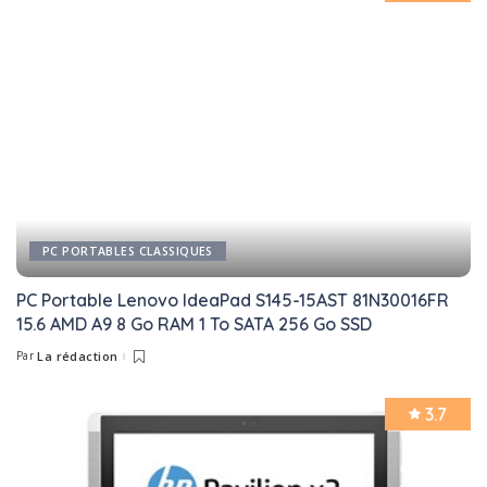
PC PORTABLES CLASSIQUES
PC Portable Lenovo IdeaPad S145-15AST 81N30016FR
15.6 AMD A9 8 Go RAM 1 To SATA 256 Go SSD
Par
La rédaction
Posted
by
3.7