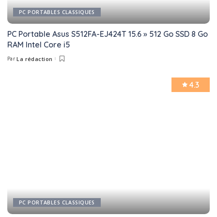
PC PORTABLES CLASSIQUES
PC Portable Asus S512FA-EJ424T 15.6 » 512 Go SSD 8 Go
RAM Intel Core i5
Par
La rédaction
Posted
by
4.3
PC PORTABLES CLASSIQUES