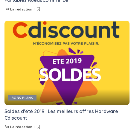
Portables RueduCommerce
Par
La rédaction
Posted
by
BONS PLANS
Soldes d’été 2019 : Les meilleurs offres Hardware
Cdiscount
Par
La rédaction
Posted
by