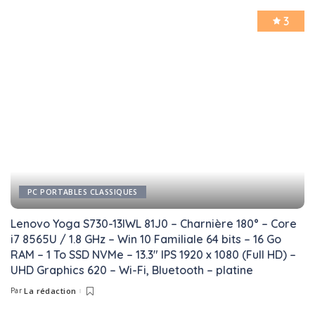
3
PC PORTABLES CLASSIQUES
Lenovo Yoga S730-13IWL 81J0 – Charnière 180° – Core
i7 8565U / 1.8 GHz – Win 10 Familiale 64 bits – 16 Go
RAM – 1 To SSD NVMe – 13.3″ IPS 1920 x 1080 (Full HD) –
UHD Graphics 620 – Wi-Fi, Bluetooth – platine
Par
La rédaction
Posted
by