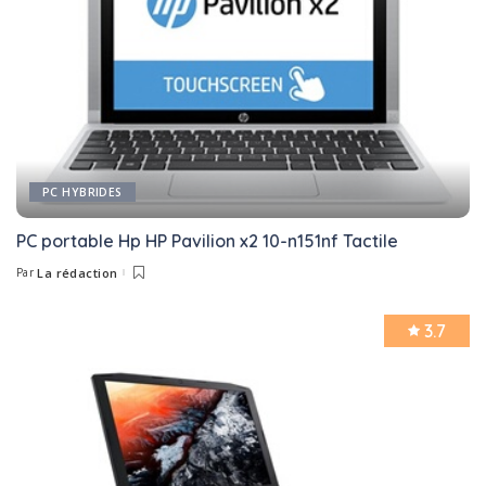
PC HYBRIDES
PC portable Hp HP Pavilion x2 10-n151nf Tactile
Par
La rédaction
Posted
by
3.7