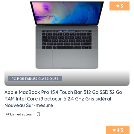
3
PC PORTABLES CLASSIQUES
Apple MacBook Pro 15.4 Touch Bar 512 Go SSD 32 Go
RAM Intel Core i9 octocur à 2.4 GHz Gris sidéral
Nouveau Sur-mesure
Par
La rédaction
Posted
by
4.3