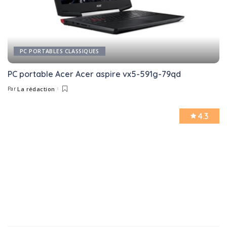
PC PORTABLES CLASSIQUES
PC portable Acer Acer aspire vx5-591g-79qd
Par
La rédaction
Posted
by
4.3