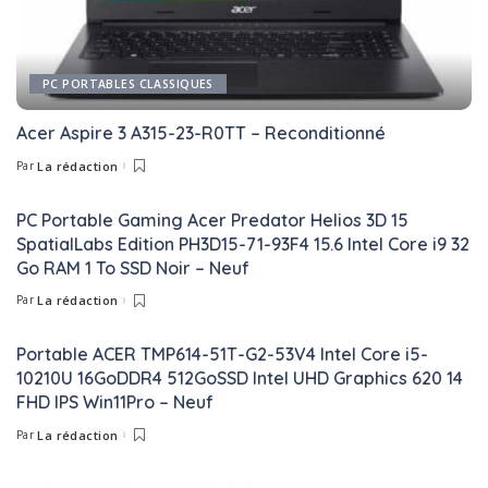
PC PORTABLES CLASSIQUES
Acer Aspire 3 A315-23-R0TT – Reconditionné
Par
La rédaction
Posted
by
PC Portable Gaming Acer Predator Helios 3D 15
SpatialLabs Edition PH3D15-71-93F4 15.6 Intel Core i9 32
Go RAM 1 To SSD Noir – Neuf
Par
La rédaction
Posted
by
Portable ACER TMP614-51T-G2-53V4 Intel Core i5-
10210U 16GoDDR4 512GoSSD Intel UHD Graphics 620 14
FHD IPS Win11Pro – Neuf
Par
La rédaction
Posted
by