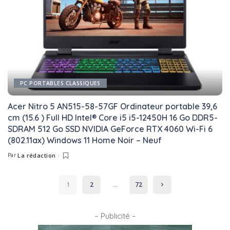
PC PORTABLES CLASSIQUES
Acer Nitro 5 AN515-58-57GF Ordinateur portable 39,6
cm (15.6 ) Full HD Intel® Core i5 i5-12450H 16 Go DDR5-
SDRAM 512 Go SSD NVIDIA GeForce RTX 4060 Wi-Fi 6
(802.11ax) Windows 11 Home Noir – Neuf
Par
La rédaction
Posted
by
1
2
…
72
– Publicité –