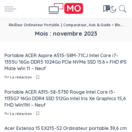
0
Meilleur Ordinateur Portable | Comparateur, Avis & Guide
>
Blog
>
20
Mois :
novembre 2023
Portable ACER Aspire A515-58M-71CJ Intel Core i7-
1355U 16Go DDR5 1024Go PCIe NVMe SSD 15.6 » FHD IPS
Mate Win 11 – Neuf
Par
La rédaction
Posted
by
Portable ACER A315-58-5730 Rouge Intel Core i5-
1135G7 16Go DDR4 SSD 512Go Intel Iris Xe Graphics 15,6
FHD Win11H – Neuf
Par
La rédaction
Posted
by
Acer Extensa 15 EX215-52 Ordinateur portable 39,6 cm