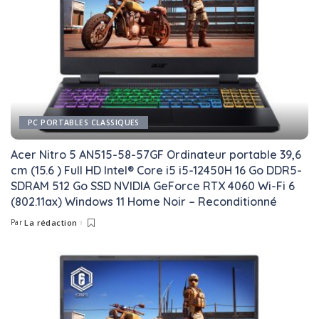
PC PORTABLES CLASSIQUES
Acer Nitro 5 AN515-58-57GF Ordinateur portable 39,6
cm (15.6 ) Full HD Intel® Core i5 i5-12450H 16 Go DDR5-
SDRAM 512 Go SSD NVIDIA GeForce RTX 4060 Wi-Fi 6
(802.11ax) Windows 11 Home Noir – Reconditionné
Par
La rédaction
Posted
by