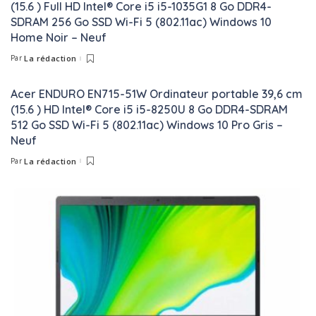
(15.6 ) Full HD Intel® Core i5 i5-1035G1 8 Go DDR4-
SDRAM 256 Go SSD Wi-Fi 5 (802.11ac) Windows 10
Home Noir – Neuf
Par
La rédaction
Posted
by
Acer ENDURO EN715-51W Ordinateur portable 39,6 cm
(15.6 ) HD Intel® Core i5 i5-8250U 8 Go DDR4-SDRAM
512 Go SSD Wi-Fi 5 (802.11ac) Windows 10 Pro Gris –
Neuf
Par
La rédaction
Posted
by