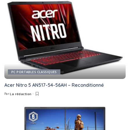
PC PORTABLES CLASSIQUES
Acer Nitro 5 AN517-54-56AH – Reconditionné
Par
La rédaction
Posted
by