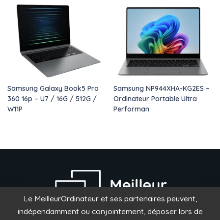
Samsung Galaxy Book5 Pro
Samsung NP944XHA-KG2ES –
360 16p – U7 / 16G / 512G /
Ordinateur Portable Ultra
W11P
Performan
Le MeilleurOrdinateur et ses partenaires peuvent,
indépendamment ou conjointement, déposer lors de