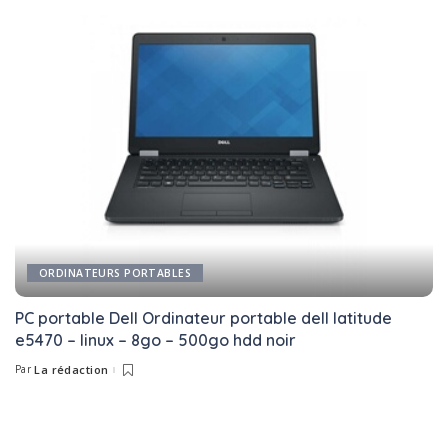
ORDINATEURS PORTABLES
PC portable Dell Ordinateur portable dell latitude
e5470 – linux – 8go – 500go hdd noir
Par
La rédaction
Posted
by