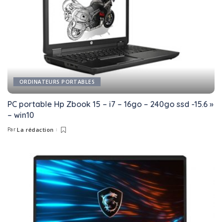
ORDINATEURS PORTABLES
PC portable Hp Zbook 15 – i7 – 16go – 240go ssd -15.6 »
– win10
Par
La rédaction
Posted
by