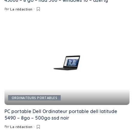
4300u – 8 go – hdd 500 – windows 10 – azerty
Par
La rédaction
Posted
by
ORDINATEURS PORTABLES
PC portable Dell Ordinateur portable dell latitude
5490 – 8go – 500go ssd noir
Par
La rédaction
Posted
by