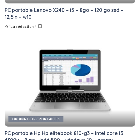
PC portable Lenovo X240 – i5 – 8go – 120 go ssd –
12,5 » – w10
Par
La rédaction
Posted
by
ORDINATEURS PORTABLES
PC portable Hp Hp elitebook 810-g3 – intel core i5