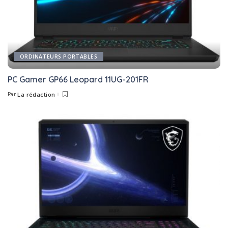
ORDINATEURS PORTABLES
PC Gamer GP66 Leopard 11UG-201FR
Par
La rédaction
Posted
by