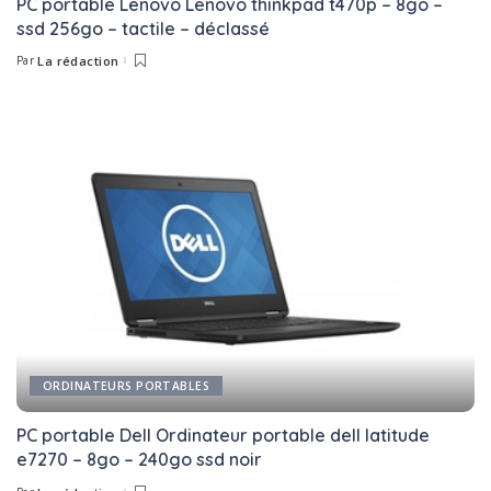
PC portable Lenovo Lenovo thinkpad t470p – 8go –
ssd 256go – tactile – déclassé
Par
La rédaction
Posted
by
ORDINATEURS PORTABLES
PC portable Dell Ordinateur portable dell latitude
e7270 – 8go – 240go ssd noir