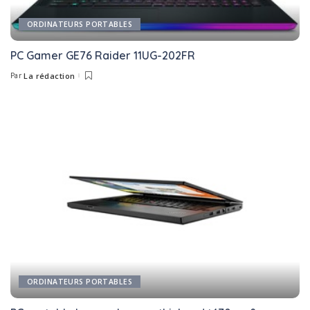
ORDINATEURS PORTABLES
PC Gamer GE76 Raider 11UG-202FR
Par
La rédaction
Posted
by
ORDINATEURS PORTABLES