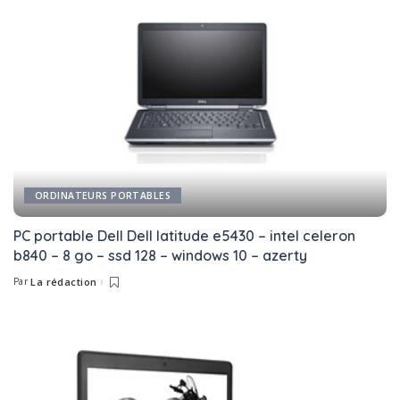
ORDINATEURS PORTABLES
PC portable Dell Dell latitude e5430 – intel celeron
b840 – 8 go – ssd 128 – windows 10 – azerty
Par
La rédaction
Posted
by