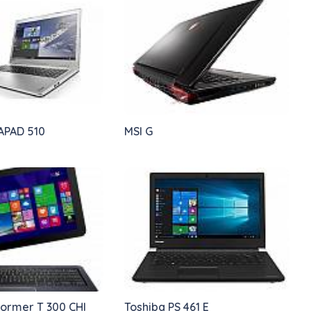
APAD 510
MSI G
former T 300 CHI
Toshiba PS 461 E