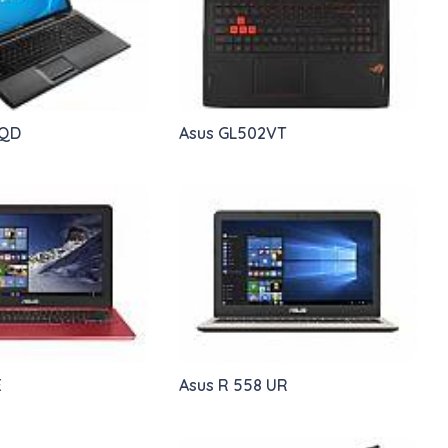
 QD
Asus GL502VT
E
Asus R 558 UR