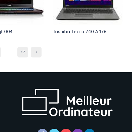
qf 004
Toshiba Tecra Z40 A 176
…
17