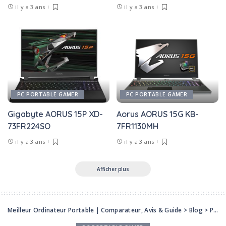
il y a 3 ans
il y a 3 ans
PC PORTABLE GAMER
PC PORTABLE GAMER
Gigabyte AORUS 15P XD-
Aorus AORUS 15G KB-
73FR224SO
7FR1130MH
il y a 3 ans
il y a 3 ans
Afficher plus
Meilleur Ordinateur Portable | Comparateur, Avis & Guide
>
Blog
>
Produits