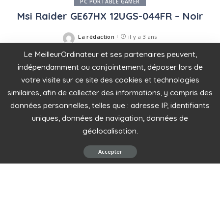
PC PORTABLE GAMER
Msi Raider GE67HX 12UGS-044FR – Noir
La rédaction
il y a 3 ans
Posted
by
Le MeilleurOrdinateur et ses partenaires peuvent,
indépendamment ou conjointement, déposer lors de
votre visite sur ce site des cookies et technologies
similaires, afin de collecter des informations, y compris des
données personnelles, telles que : adresse IP, identifiants
uniques, données de navigation, données de
géolocalisation.
Accepter