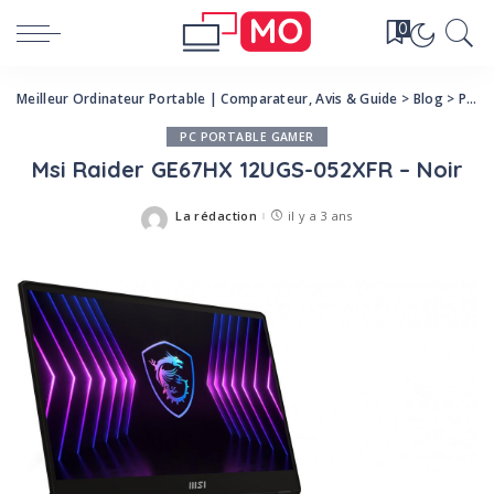
0
Meilleur Ordinateur Portable | Comparateur, Avis & Guide
>
Blog
>
Produits
PC PORTABLE GAMER
Msi Raider GE67HX 12UGS-052XFR – Noir
La rédaction
il y a 3 ans
Posted
by